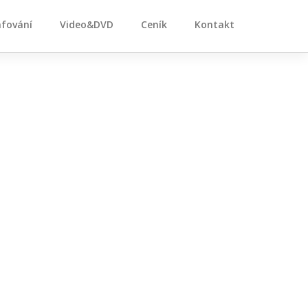
afování
Video&DVD
Ceník
Kontakt